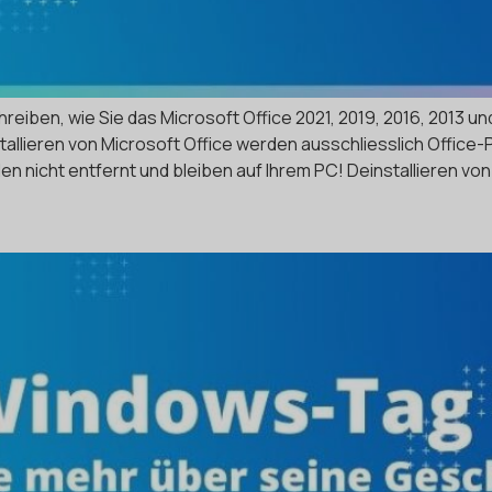
eiben, wie Sie das Microsoft Office 2021, 2019, 2016, 2013 u
stallieren von Microsoft Office werden ausschliesslich Offic
icht entfernt und bleiben auf Ihrem PC! Deinstallieren von 