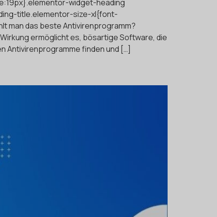
ze:19px}.elementor-widget-heading
ng-title.elementor-size-xl{font-
hlt man das beste Antivirenprogramm?
 Wirkung ermöglicht es, bösartige Software, die
ten Antivirenprogramme finden und […]