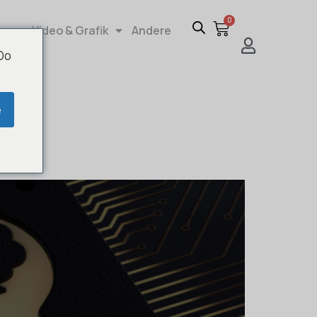
0
re
Video & Grafik
Andere
 Do
e