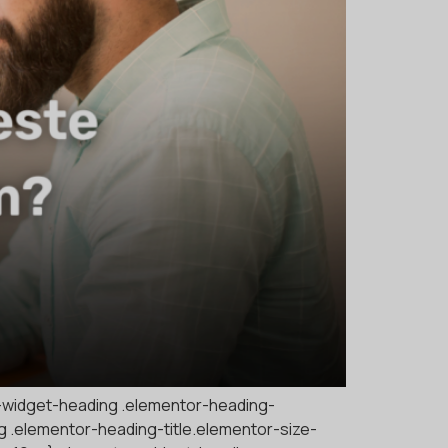
or-widget-heading .elementor-heading-
ng .elementor-heading-title.elementor-size-