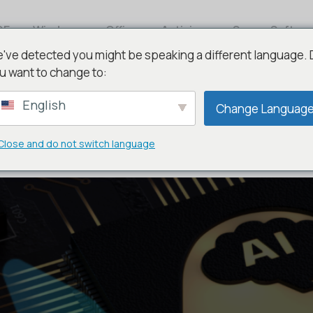
DE
Windows
Office
Antivirus
Server Softwa
've detected you might be speaking a different language.
u want to change to:
English
Change Languag
Close and do not switch language