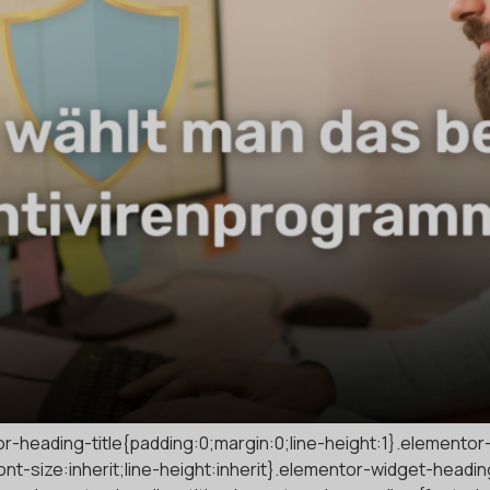
ntor-heading-title{padding:0;margin:0;line-height:1}.element
font-size:inherit;line-height:inherit}.elementor-widget-headi