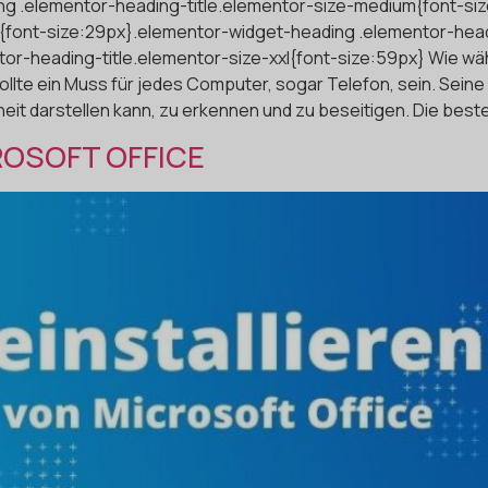
ng .elementor-heading-title.elementor-size-medium{font-si
{font-size:29px}.elementor-widget-heading .elementor-headi
or-heading-title.elementor-size-xxl{font-size:59px} Wie wä
lte ein Muss für jedes Computer, sogar Telefon, sein. Seine
eit darstellen kann, zu erkennen und zu beseitigen. Die bes
ROSOFT OFFICE