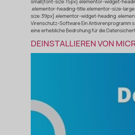
small{font-size:15px}.elementor-widget-headi
.elementor-heading-title.elementor-size-large
size:39px}.elementor-widget-heading .element
Virenschutz-Software Ein Antivirenprogramm sol
eine erhebliche Bedrohung für die Datensicherh
DEINSTALLIEREN VON MIC