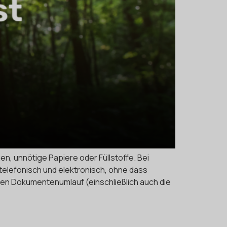
n, unnötige Papiere oder Füllstoffe. Bei
 telefonisch und elektronisch, ohne dass
hen Dokumentenumlauf (einschließlich auch die