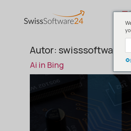
We
yo
Autor:
swisssoftware
Ai in Bing