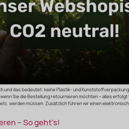
h und das bedeutet: keine Plastik- und Kunststoffverpackunge
wenn Sie die Bestellung retournieren möchten – alles erfolgt
 etc. werden müssen. Zusätzlich führen wir einen elektronisc
eren – So geht’s!