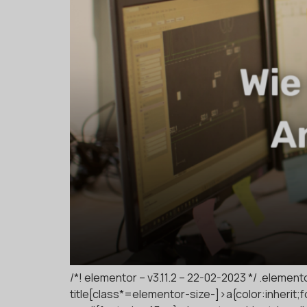
/*! elementor – v3.11.2 – 22-02-2023 */ .eleme
title[class*=elementor-size-]>a{color:inherit;