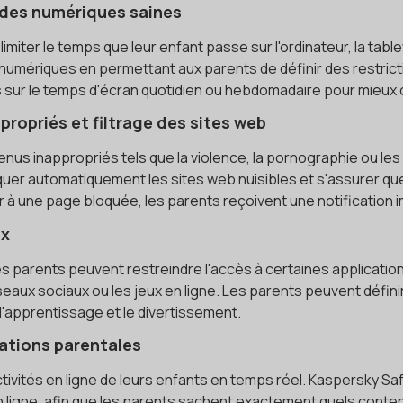
udes numériques saines
miter le temps que leur enfant passe sur l'ordinateur, la tabl
s numériques en permettant aux parents de définir des restric
ts sur le temps d'écran quotidien ou hebdomadaire pour mie
propriés et filtrage des sites web
s inappropriés tels que la violence, la pornographie ou les
 bloquer automatiquement les sites web nuisibles et s'assurer 
r à une page bloquée, les parents reçoivent une notification 
ux
les parents peuvent restreindre l'accès à certaines applicati
eaux sociaux ou les jeux en ligne. Les parents peuvent défini
 l'apprentissage et le divertissement.
cations parentales
activités en ligne de leurs enfants en temps réel. Kaspersky Saf
 en ligne, afin que les parents sachent exactement quels con