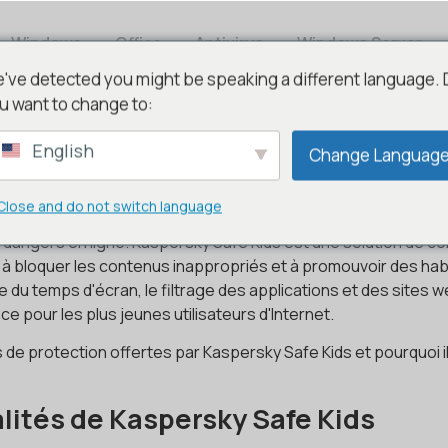
Windows
Office
Antivirus
Windows Server
've detected you might be speaking a different language.
u want to change to:
English
Change Languag
rotection complète pour les en
Close and do not switch language
ibilités d'apprentissage et de découverte, mais comporte é
dangers en ligne. Kaspersky Safe Kids est une solution de con
nts, à bloquer les contenus inappropriés et à promouvoir des 
e du temps d'écran, le filtrage des applications et des sites we
e pour les plus jeunes utilisateurs d'Internet.
 de protection offertes par Kaspersky Safe Kids et pourquoi il
alités de Kaspersky Safe Kids