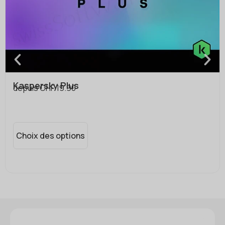
Kaspersky Plus
depuis
CHF
19.90
Choix des options