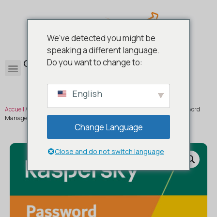
We've detected you might be
speaking a different language.
0
Do you want to change to:
English
Accueil
/
Antivirus et sécurité
/
Antivirus
/
Kaspersky
/ Kaspersky Password
Manager
Change Language
Close and do not switch language