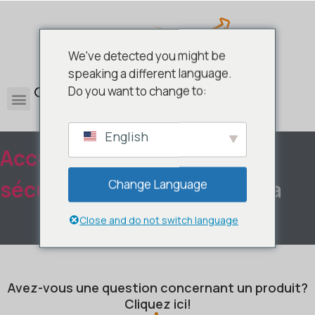
We've detected you might be
speaking a different language.
0
Do you want to change to:
English
Accueil
/
Antivirus et
sécurité
/
Antivirus
/ G Data
Change Language
Close and do not switch language
Avez-vous une question concernant un produit?
Cliquez ici!