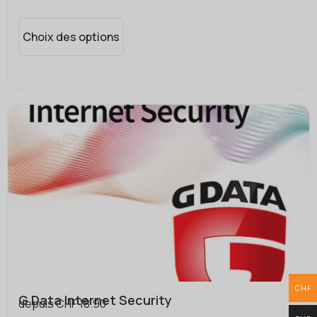
Choix des options
CHF
G Data Internet Security
depuis
CHF
18.90