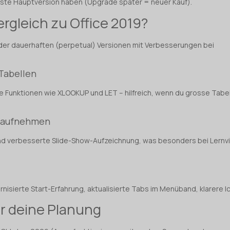
hste Hauptversion haben (Upgrade später = neuer Kauf).
ergleich zu Office 2019?
 der dauerhaften (perpetual) Versionen mit Verbesserungen bei
 Tabellen
ie Funktionen wie XLOOKUP und LET – hilfreich, wenn du grosse Tabe
d aufnehmen
und verbesserte Slide-Show-Aufzeichnung, was besonders bei Lernv
rnisierte Start-Erfahrung, aktualisierte Tabs im Menüband, klarere I
ür deine Planung