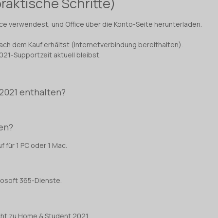
praktische Schritte)
ce verwendest, und Office über die Konto-Seite herunterladen.
ach dem Kauf erhältst (Internetverbindung bereithalten).
21-Supportzeit aktuell bleibst.
 2021 enthalten?
ren?
 für 1 PC oder 1 Mac.
crosoft 365-Dienste.
cht zu Home & Student 2021.