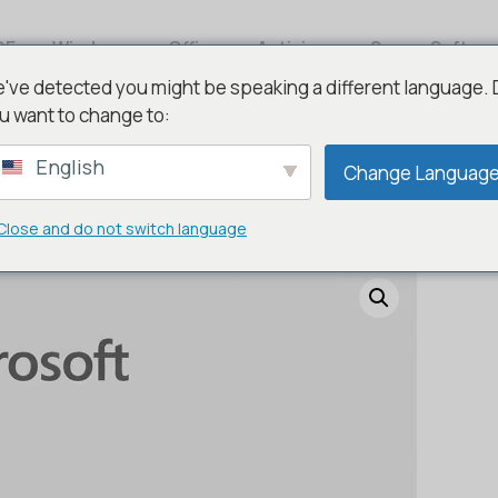
DE
Windows
Office
Antivirus
Server Softwa
've detected you might be speaking a different language.
u want to change to:
English
Change Languag
Home & Student 2021
Close and do not switch language