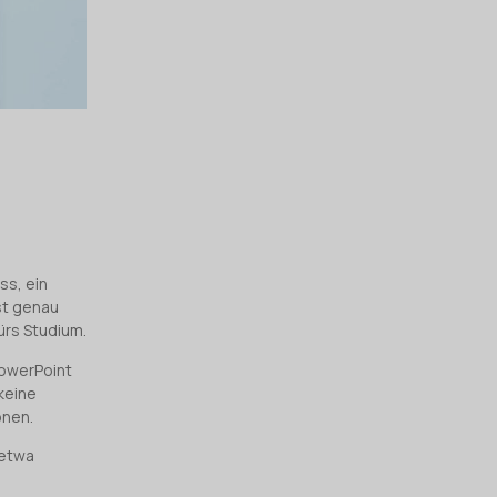
ss, ein
ist genau
ürs Studium.
PowerPoint
keine
onen.
 etwa