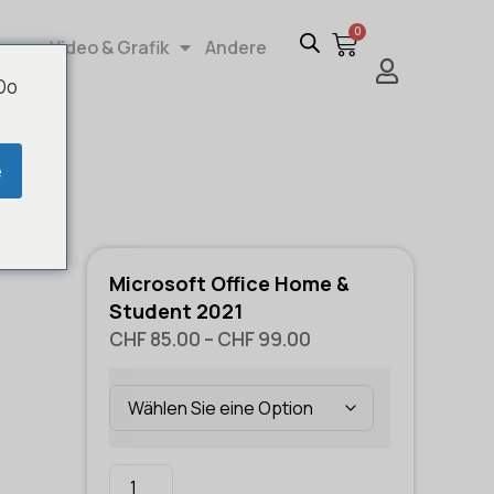
0
re
Video & Grafik
Andere
 Do
e
Microsoft Office Home &
Student 2021
CHF
85.00
–
CHF
99.00