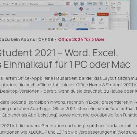
 dazu kein Abo nur CHF 59.-
Office 2024 für 5 User
tudent 2021 – Word, Excel,
 Einmalkauf für 1 PC oder Mac
llierten Office-Apps: eine Hausarbeit, bei der das Layout sitzen mu
tation, die auch offline stabil bleibt. Office Home & Student 2021 
Desktop-Versionen – bereit, wenn du sie brauchst, zu Hause oder f
 klare Routine: schreiben in Word, rechnen in Excel, präsentieren in 
ng und ohne Abo-Logik. Office 2021 ist ein Einmalkauf und enthält 
-Speicher als Abo-Leistung) sowie nicht alle cloudbasierten Funkti
2021 ist die neuere Generation und bringt spürbare Updates mit –
unktionen wie XLOOKUP und LET sowie Verbesserungen in Word und