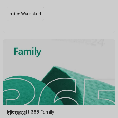
In den Warenkorb
Microsoft 365 Family
CHF
88.00