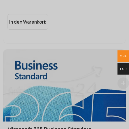
In den Warenkorb
CHF
EUR
Microsoft 365 Business Standard