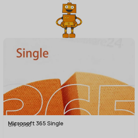
Microsoft 365 Single
CHF
65.00