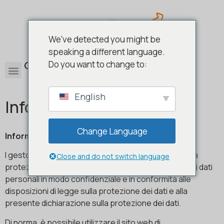
We've detected you might be
speaking a different language.
0
Do you want to change to:
English
Informativa sulla privacy
Change Language
Informativa sulla privacy
I gestori di queste pagine prendono molto sul serio la
Close and do not switch language
protezione dei vostri dati personali. Trattiamo i vostri dati
personali in modo confidenziale e in conformità alle
disposizioni di legge sulla protezione dei dati e alla
presente dichiarazione sulla protezione dei dati.
Di norma, è possibile utilizzare il sito web di