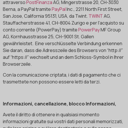
attraverso
PostFinanza
AG, Mingerstrasse 20, CH-3030
Berna, a PayPal tramite
PayPal
Inc., 2211 North First Street,
San Jose, California 95131, USA, da Twint.
TWINT
AG,
Stauffacherstrasse 41, CH-8004 Zurigo e per l'acquisto su
conto corrente (PowerPay) tramite
PowerPay
MF Group
AG, Kornhausstrasse 25, CH-9001 St. Gallen
gewährleistet. Eine verschlüsselte Verbindung erkennen
Sie daran, dass die Adresszeile des Browsers von “http://”
auf “https://” wechselt und an dem Schloss-Symbol in Ihrer
Browserzeile.
Con la comunicazione criptata, i dati di pagamento che ci
trasmettete non possono essere letti da terzi.
Informazioni, cancellazione, blocco Informazioni,
Avete il diritto di ottenere in qualsiasi momento
informazioni gratuite sui vostri dati personali memorizzati,