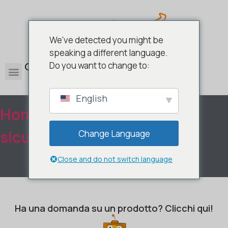
We've detected you might be
speaking a different language.
0
Do you want to change to:
English
Home
/
Antivirus e
sicurezza
/ Backup
Change Language
Close and do not switch language
Ha una domanda su un prodotto? Clicchi qui!