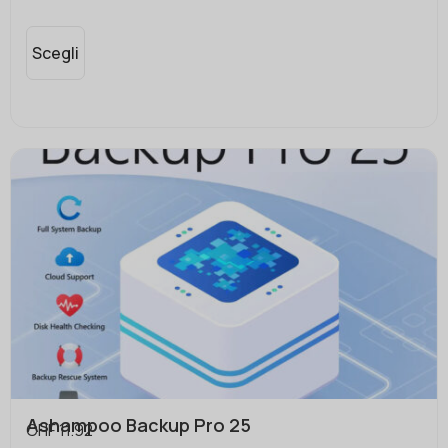
Scegli
Ashampoo Backup Pro 25
CHF
11.92