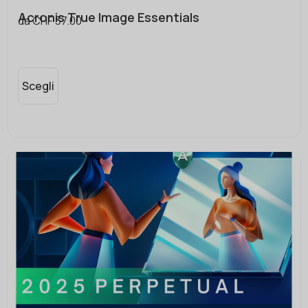
Acronis True Image Essentials
da
CHF
37.00
Scegli