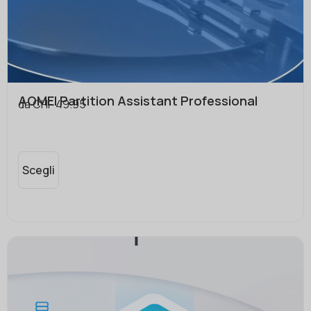
AOMEI Partition Assistant Professional
da
CHF
49.95
Scegli