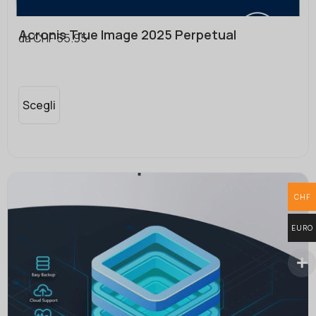
Acronis True Image 2025 Perpetual
da
CHF
55.95
Scegli
CHF
EURO