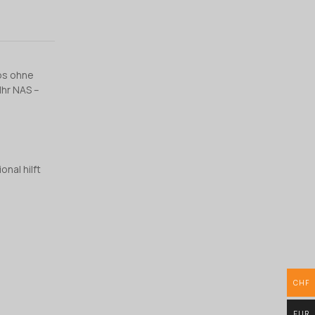
ups ohne
Ihr NAS –
nal hilft
CHF
EUR