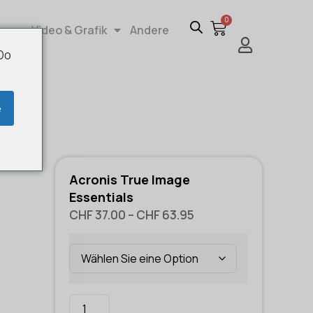
0
re
Video & Grafik
Andere
 Do
e
Acronis True Image
Essentials
CHF
37.00
–
CHF
63.95