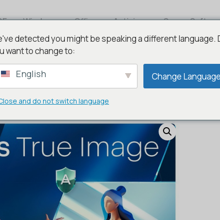
DE
Windows
Office
Antivirus
Server Softwa
've detected you might be speaking a different language.
u want to change to:
English
Change Languag
/ Acronis True Image Essentials
Close and do not switch language