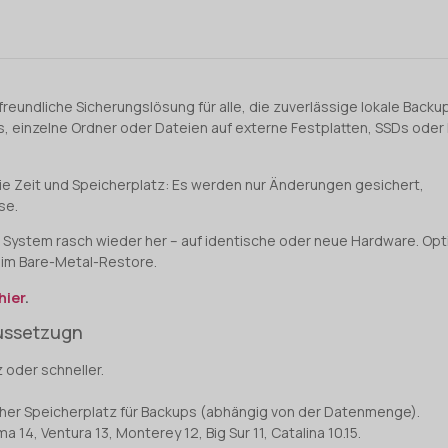
freundliche Sicherungslösung für alle, die zuverlässige lokale Back
 einzelne Ordner oder Dateien auf externe Festplatten, SSDs oder 
Sie Zeit und Speicherplatz: Es werden nur Änderungen gesichert,
se.
 System rasch wieder her – auf identische oder neue Hardware. Optio
eim Bare-Metal-Restore.
hier
.
aussetzugn
 oder schneller.
licher Speicherplatz für Backups (abhängig von der Datenmenge).
 14, Ventura 13, Monterey 12, Big Sur 11, Catalina 10.15.