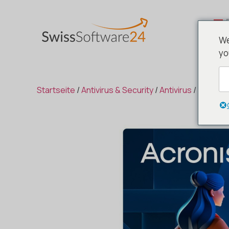
We
yo
Startseite
/
Antivirus & Security
/
Antivirus
/
Acronis