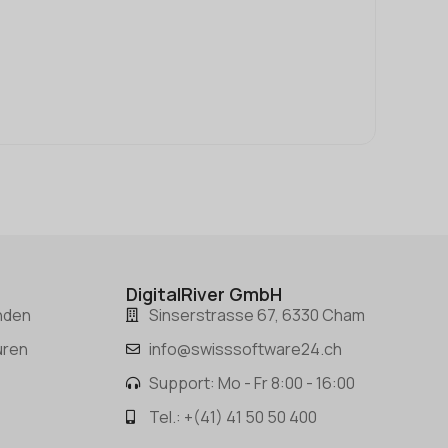
Kaspe
CHF
15.
In den
DigitalRiver GmbH
nden
Sinserstrasse 67, 6330 Cham
uren
info@swisssoftware24.ch
Support: Mo - Fr 8:00 - 16:00
Tel.: +(41) 41 50 50 400