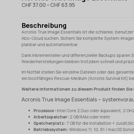
CHF
37.00
–
CHF
63.95
Beschreibung
Acronis True Image Essentials ist die schlanke, benutzer
Abo-Cloud suchen. Sichern Sie komplette System-Images,
planbar und automatisierbar.
Dank inkrementeller und differenzieller Backups sparen 
Wiederherstellungen bleiben trotzdem schnell und präzi
Im Notfall stellen Sie einzelne Dateien oder das gesamte
ein bootfähiges Rescue-Medium (Acronis Survival Kit) b
Weitere Informationen zu diesem Produkt finden Sie
Acronis True Image Essentials – systemvor
Prozessor:
Intel Core 2 Duo oder äquivalent, 2 GHz
Arbeitsspeicher:
2 GB RAM oder mehr.
Speicherplatz:
7 GB für die Installation + zusätz
Betriebssystem:
Windows 11, 10, 8.1 / macOS Sonoma