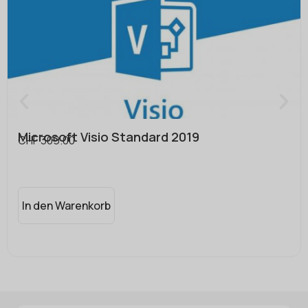
Microsoft Visio Standard 2019
CHF
309.00
In den Warenkorb