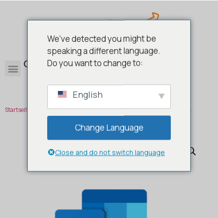
We've detected you might be
speaking a different language.
0
Do you want to change to:
English
Startseite
/
Office
/
Einzelne Office Programme
/ Microsoft Outlook 2024
Change Language
Close and do not switch language