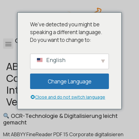
We've detected you might be
speaking a different language.
0
Do you want to change to:
English
ABBYY FineReader PDF 15
Corporate ABO –
Change Language
Intelligente PDF-
Close and do not switch language
Verwaltung für Profis
OCR-Technologie & Digitalisierung leicht
gemacht
Mit ABBYY FineReader PDF 15 Corporate digitalisieren