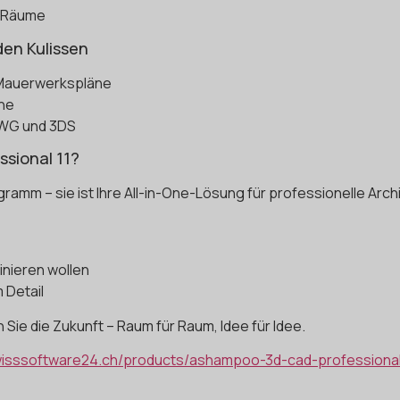
d Räume
den Kulissen
 Mauerwerkspläne
äne
 DWG und 3DS
sional 11?
ramm – sie ist Ihre All-in-One-Lösung für professionelle Archi
inieren wollen
 Detail
Sie die Zukunft – Raum für Raum, Idee für Idee.
wisssoftware24.ch/products/ashampoo-3d-cad-professional