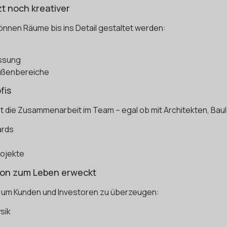
t noch kreativer
nnen Räume bis ins Detail gestaltet werden:
assung
ußenbereiche
fis
 die Zusammenarbeit im Team – egal ob mit Architekten, Baul
ards
rojekte
sion zum Leben erweckt
 um Kunden und Investoren zu überzeugen:
sik