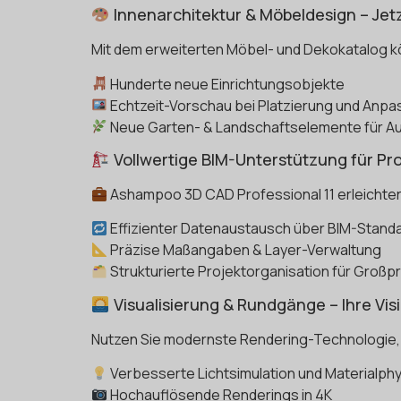
Innenarchitektur & Möbeldesign – Jetz
Mit dem erweiterten Möbel- und Dekokatalog kö
Hunderte neue Einrichtungsobjekte
Echtzeit-Vorschau bei Platzierung und Anp
Neue Garten- & Landschaftselemente für A
Vollwertige BIM-Unterstützung für Pro
Ashampoo 3D CAD Professional 11 erleichtert
Effizienter Datenaustausch über BIM-Stand
Präzise Maßangaben & Layer-Verwaltung
Strukturierte Projektorganisation für Großp
Visualisierung & Rundgänge – Ihre Vi
Nutzen Sie modernste Rendering-Technologie,
Verbesserte Lichtsimulation und Materialphy
Hochauflösende Renderings in 4K