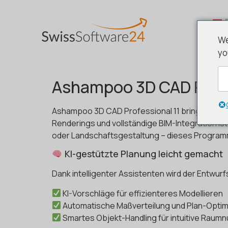
We
yo
Ashampoo 3D CAD Profes
Ashampoo 3D CAD Professional 11 bringt profess
Renderings und vollständige BIM-Integration is
oder Landschaftsgestaltung – dieses Programm 
KI-gestützte Planung leicht gemacht
Dank intelligenter Assistenten wird der Entwurf
KI-Vorschläge für effizienteres Modellieren
Automatische Maßverteilung und Plan-Opti
Smartes Objekt-Handling für intuitive Raum