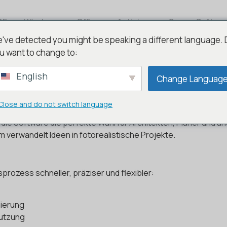
DE
Windows
Office
Antivirus
Server Softwa
've detected you might be speaking a different language.
u want to change to:
English
Change Languag
sional 11 – Architektur auf e
Close and do not switch language
ionelle Bauplanung in eine neue Dimension. Mit leistungsstar
t die Software die perfekte Wahl für Architekten, Planer und
verwandelt Ideen in fotorealistische Projekte.
sprozess schneller, präziser und flexibler:
mierung
nutzung