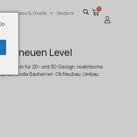
0
re
Video & Grafik
Andere
 Do
e
inem neuen Level
ken Tools für 2D- und 3D-Design, realistische
 anspruchsvolle Bauherren. Ob Neubau, Umbau