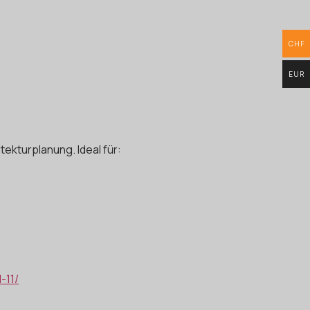
CHF
EUR
tekturplanung. Ideal für:
-11/