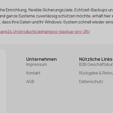
e Einrichtung, flexible Sicherungsziele, Echtzeit-Backups u
und ganze Systeme zuverlässig schützen möchte, erhält hier ei
gt, dass Ihre Daten und Ihr Windows-System schnell wieder eins
tware24.ch/products/ashampoo-backup-pro-26/
Unternehmen
Nützliche Links
Impressum
B2B Geschäftsku
Kontakt
Rückgabe & Reto
AGB
Datenschutz