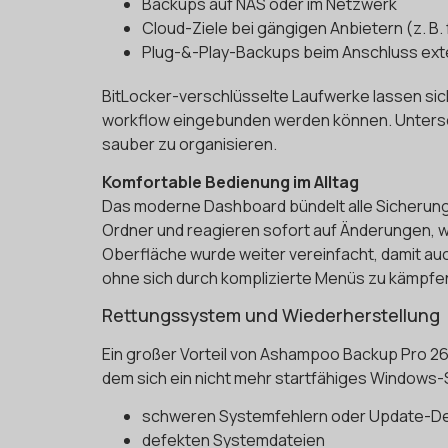
Backups auf NAS oder im Netzwerk
Cloud-Ziele bei gängigen Anbietern (z. B
Plug-&-Play-Backups beim Anschluss ext
BitLocker-verschlüsselte Laufwerke lassen sic
workflow eingebunden werden können. Untersch
sauber zu organisieren.
Komfortable Bedienung im Alltag
Das moderne Dashboard bündelt alle Sicherung
Ordner und reagieren sofort auf Änderungen, 
Oberfläche wurde weiter vereinfacht, damit a
ohne sich durch komplizierte Menüs zu kämpfe
Rettungssystem und Wiederherstellung
Ein großer Vorteil von Ashampoo Backup Pro 26
dem sich ein nicht mehr startfähiges Windows-S
schweren Systemfehlern oder Update-D
defekten Systemdateien