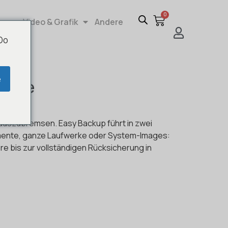
0
re
Video & Grafik
Andere
 Do
e
mwege
auszubremsen. Easy Backup führt in zwei
kumente, ganze Laufwerke oder System-Images:
e bis zur vollständigen Rücksicherung in