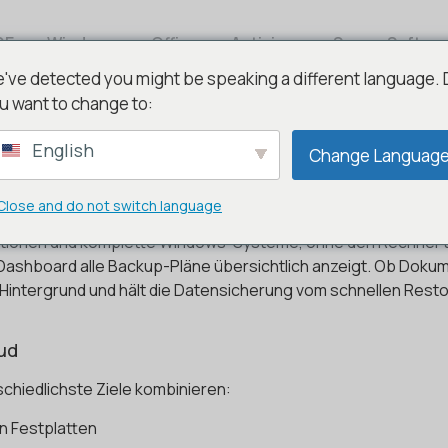
DE
Windows
Office
Antivirus
Server Softwa
've detected you might be speaking a different language.
u want to change to:
English
Change Languag
26 – Datensicherheit ohne U
Close and do not switch language
itionen und komplette Windows-Systeme, ohne den Rechner 
e Dashboard alle Backup-Pläne übersichtlich anzeigt. Ob Do
intergrund und hält die Datensicherung vom schnellen Restor
oud
chiedlichste Ziele kombinieren:
n Festplatten