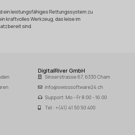
nd ein leistungsfähiges Rettungssystem zu
n kraftvolles Werkzeug, das leise im
atzbereit sind.
DigitalRiver GmbH
nden
Sinserstrasse 67, 6330 Cham
uren
info@swisssoftware24.ch
Support: Mo - Fr 8:00 - 16:00
Tel.: +(41) 41 50 50 400