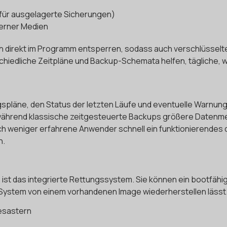
. für ausgelagerte Sicherungen)
erner Medien
h direkt im Programm entsperren, sodass auch verschlüsselt
iedliche Zeitpläne und Backup-Schemata helfen, tägliche, 
spläne, den Status der letzten Läufe und eventuelle Warnun
während klassische zeitgesteuerte Backups größere Datenmen
uch weniger erfahrene Anwender schnell ein funktionierendes
n.
 ist das integrierte Rettungssystem. Sie können ein bootfähi
ystem von einem vorhandenen Image wiederherstellen lässt. D
esastern