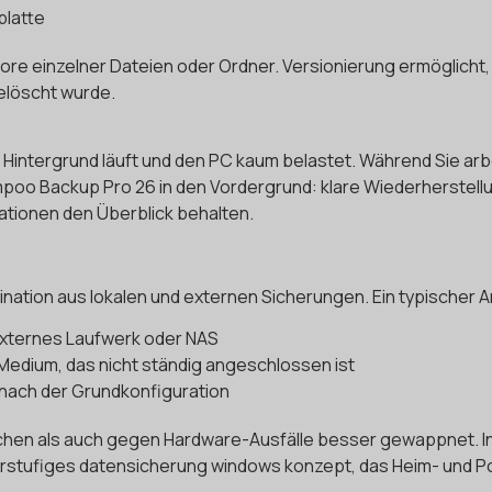
platte
store einzelner Dateien oder Ordner. Versionierung ermöglich
elöscht wurde.
im Hintergrund läuft und den PC kaum belastet. Während Sie ar
mpoo Backup Pro 26 in den Vordergrund: klare Wiederherstellu
uationen den Überblick behalten.
ination aus lokalen und externen Sicherungen. Ein typischer 
 externes Laufwerk oder NAS
Medium, das nicht ständig angeschlossen ist
 nach der Grundkonfiguration
hen als auch gegen Hardware-Ausfälle besser gewappnet. In 
hrstufiges datensicherung windows konzept, das Heim- und 