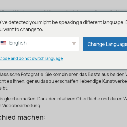
DE
Windows
Office
Antivirus
Server Softwa
've detected you might be speaking a different language.
u want to change to:
English
Change Languag
 Visuelles Storytelling auf 
Close and do not switch language
s ist ein Cinemagraph?
assische Fotografie. Sie kombinieren das Beste aus beiden We
t es Ihnen, genau das zu erschaffen: lebendige Kunstwerke
ibt.
ofis gleichermaßen. Dank der intuitiven Oberfläche und klare
in Videobearbeitung.
schied machen: