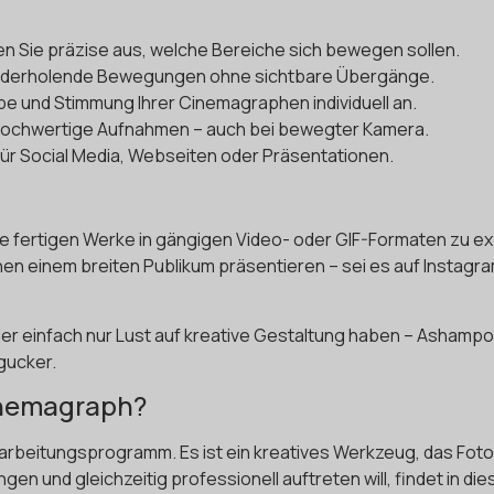
en Sie präzise aus, welche Bereiche sich bewegen sollen.
wiederholende Bewegungen ohne sichtbare Übergänge.
arbe und Stimmung Ihrer Cinemagraphen individuell an.
, hochwertige Aufnahmen – auch bei bewegter Kamera.
für Social Media, Webseiten oder Präsentationen.
Ihre fertigen Werke in gängigen Video- oder GIF-Formaten zu exp
en einem breiten Publikum präsentieren – sei es auf Instagra
der einfach nur Lust auf kreative Gestaltung haben – Ashamp
gucker.
inemagraph?
rbeitungsprogramm. Es ist ein kreatives Werkzeug, das Fotog
n und gleichzeitig professionell auftreten will, findet in di