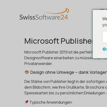
We
yo
Microsoft Publisher 201
Microsoft Publisher 2019 ist die perfekte Lösu
Designsoftware einarbeiten zu müssen. Als Teil
Privatanwender.
Design ohne Umwege – dank Vorlage
Die Stärke von Publisher liegt in der sofortig
dem Bildschirm, wie Ihre Grußkarte, Broschüre 
Speisekarten bis zu persönlichen Einladungen 
Typische Anwendungen: