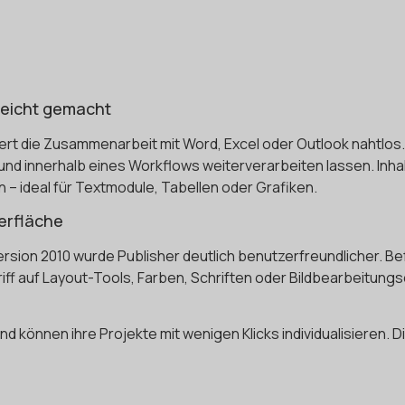
leicht gemacht
ioniert die Zusammenarbeit mit Word, Excel oder Outlook nahtlo
n und innerhalb eines Workflows weiterverarbeiten lassen. In
n – ideal für Textmodule, Tabellen oder Grafiken.
erfläche
rsion 2010 wurde Publisher deutlich benutzerfreundlicher. Bef
riff auf Layout-Tools, Farben, Schriften oder Bildbearbeitun
nd können ihre Projekte mit wenigen Klicks individualisieren. D