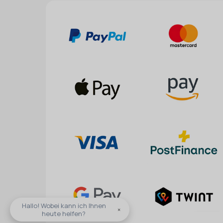
Hallo! Wobei kann ich Ihnen
×
heute helfen?