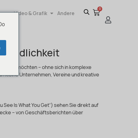
0
re
Video & Grafik
Andere
 Do
e
freundlichkeit
erstellen möchten – ohne sich in komplexe
 an kleine Unternehmen, Vereine und kreative
u See Is What You Get“) sehen Sie direkt auf
 Zwecke – von Geschäftsberichten über