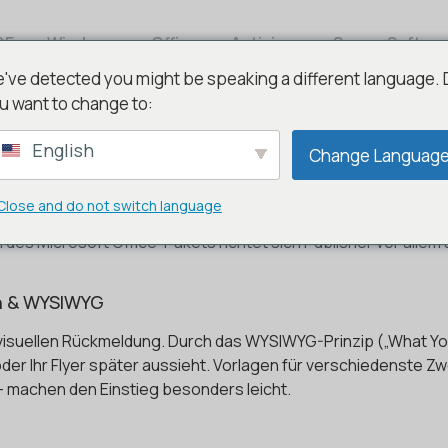
DE
Windows
Office
Antivirus
Server Softwa
've detected you might be speaking a different language.
u want to change to:
English
Change Languag
9 – Kreativität trifft Benutzer
Close and do not switch language
ng für alle, die professionelle Layouts und Druckerzeugnisse 
 des Microsoft Office-Pakets richtet sich Publisher vor allem
n & WYSIWYG
en visuellen Rückmeldung. Durch das WYSIWYG-Prinzip („What Yo
oder Ihr Flyer später aussieht. Vorlagen für verschiedenste
– machen den Einstieg besonders leicht.