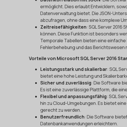
ermöglicht. Dies erlaubt Entwicklern, sowoh
Datenverwaltung bietet. Die JSON-Unterst
abzufragen, ohne dass eine komplexe Umw
Zeitreisefähigkeiten
: SQL Server 2016 
können. Diese Funktion ist besonders wert
Temporale Tabellen bieten eine einfache 
Fehlerbehebung und das Berichtswesen nü
Vorteile von Microsoft SQL Server 2016 St
Leistungsstark und skalierbar
: SQL Ser
bietet eine hohe Leistung und Skalierba
Sicher und zuverlässig
: Die Software b
Es ist eine zuverlässige Plattform, die ei
Flexibel und anpassungsfähig
: SQL Ser
hin zu Cloud-Umgebungen. Es bietet eine
gerecht zu werden.
Benutzerfreundlich
: Die Software biete
Datenbankanwendungen erleichtern.