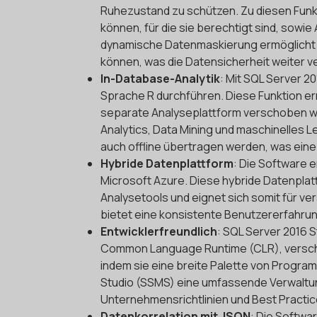
Ruhezustand zu schützen. Zu diesen Funkt
können, für die sie berechtigt sind, sowi
dynamische Datenmaskierung ermöglicht es
können, was die Datensicherheit weiter v
In-Database-Analytik
: Mit SQL Server 2
Sprache R durchführen. Diese Funktion e
separate Analyseplattform verschoben we
Analytics, Data Mining und maschinelles 
auch offline übertragen werden, was ein
Hybride Datenplattform
: Die Software 
Microsoft Azure. Diese hybride Datenplat
Analysetools und eignet sich somit für v
bietet eine konsistente Benutzererfahru
Entwicklerfreundlich
: SQL Server 2016 S
Common Language Runtime (CLR), verschi
indem sie eine breite Palette von Progr
Studio (SSMS) eine umfassende Verwalt
Unternehmensrichtlinien und Best Practice
Datenkorrelation mit JSON
: Die Softwar