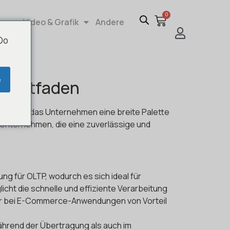
0
re
Video & Grafik
Andere
 Do
e
 Leitfaden
 (DBMS), das Unternehmen eine breite Palette
r Unternehmen, die eine zuverlässige und
ng für OLTP, wodurch es sich ideal für
cht die schnelle und effiziente Verarbeitung
er bei E-Commerce-Anwendungen von Vorteil
während der Übertragung als auch im