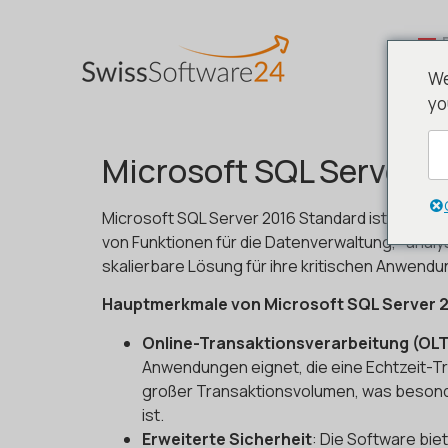
We
yo
Microsoft SQL Server 2
Microsoft SQL Server 2016 Standard ist ein le
von Funktionen für die Datenverwaltung, -analy
skalierbare Lösung für ihre kritischen Anwend
Hauptmerkmale von Microsoft SQL Server 
Online-Transaktionsverarbeitung (OL
Anwendungen eignet, die eine Echtzeit-Tr
großer Transaktionsvolumen, was besond
ist.
Erweiterte Sicherheit
: Die Software bie