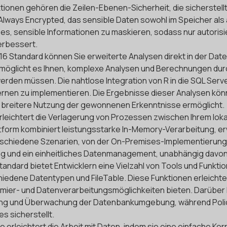
ionen gehören die Zeilen-Ebenen-Sicherheit, die sicherstellt
e Always Encrypted, das sensible Daten sowohl im Speicher al
, sensible Informationen zu maskieren, sodass nur autorisi
erbessert.
016 Standard können Sie erweiterte Analysen direkt in der Date
rmöglicht es Ihnen, komplexe Analysen und Berechnungen durc
rden müssen. Die nahtlose Integration von R in die SQL Serv
Lernen zu implementieren. Die Ergebnisse dieser Analysen kö
e breitere Nutzung der gewonnenen Erkenntnisse ermöglicht.
erleichtert die Verlagerung von Prozessen zwischen Ihrem lo
tform kombiniert leistungsstarke In-Memory-Verarbeitung, er
erschiedene Szenarien, von der On-Premises-Implementierung 
ng und ein einheitliches Datenmanagement, unabhängig davon,
tandard bietet Entwicklern eine Vielzahl von Tools und Funkti
edene Datentypen und FileTable. Diese Funktionen erleicht
ammier- und Datenverarbeitungsmöglichkeiten bieten. Darübe
ung und Überwachung der Datenbankumgebung, während Poli
s sicherstellt.
e erleichtert die Arbeit mit Daten, indem sie eine einfache Ko