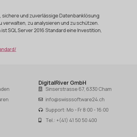
e, sichere und zuverlässige Datenbanklösung
u verwalten, zu analysieren und zu schützen.
ist SQL Server 2016 Standard eine Investition,
andard/
DigitalRiver GmbH
nden
Sinserstrasse 67, 6330 Cham
uren
info@swisssoftware24.ch
Support: Mo - Fr 8:00 - 16:00
Tel.: +(41) 41 50 50 400