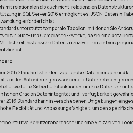
l mit relationalen als auch nicht-relationalen Datenstrukturen 
ützung in SQL Server 2016 ermöglicht es, JSON-Daten in Tabe
andlung erforderlich ist.
Standard unterstützt temporale Tabellen, mit denen Sie Änder
voll für Audit- und Compliance-Zwecke, da sie eine detaillie
Möglichkeit, historische Daten zu analysieren und vergangen
tzlich ist.
andard
ver 2016 Standard ist in der Lage, große Datenmengen und kom
rkeit, um den Anforderungen wachsender Unternehmen gerech
ietet erweiterte Sicherheitsfunktionen, um Ihre Daten vor unb
nen hohen Grad an Datenintegrität und -verfügbarkeit gewährle
ver 2016 Standard kann in verschiedenen Umgebungen einges
 hohe Flexibilität und Anpassungsfähigkeit, um den spezifi
t eine intuitive Benutzeroberfläche und eine Vielzahl von Tool