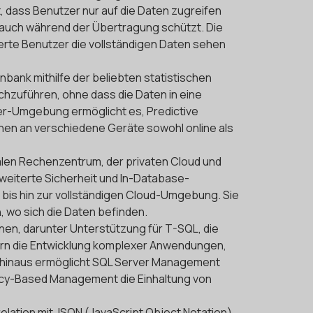
, dass Benutzer nur auf die Daten zugreifen
s auch während der Übertragung schützt. Die
erte Benutzer die vollständigen Daten sehen
nbank mithilfe der beliebten statistischen
hzuführen, ohne dass die Daten in eine
er-Umgebung ermöglicht es, Predictive
nnen an verschiedene Geräte sowohl online als
kalen Rechenzentrum, der privaten Cloud und
weiterte Sicherheit und In-Database-
bis hin zur vollständigen Cloud-Umgebung. Sie
 wo sich die Daten befinden.
onen, darunter Unterstützung für T-SQL, die
ern die Entwicklung komplexer Anwendungen,
r hinaus ermöglicht SQL Server Management
cy-Based Management die Einhaltung von
rrelation mit JSON (JavaScript Object Notation)