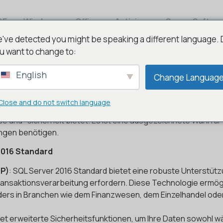
DE
Windows
Office
Antivirus
Server Softwa
've detected you might be speaking a different language.
u want to change to:
English
Change Languag
016 Standard: Ein umfassender
Close and do not switch language
istungsstarkes und vielseitiges Datenbankverwaltungssystem
se und -sicherheit bietet. Es ist eine ausgezeichnete Wahl fü
ungen benötigen.
2016 Standard
TP)
: SQL Server 2016 Standard bietet eine robuste Unterstützu
ansaktionsverarbeitung erfordern. Diese Technologie ermögli
ers in Branchen wie dem Finanzwesen, dem Einzelhandel od
tet erweiterte Sicherheitsfunktionen, um Ihre Daten sowohl 