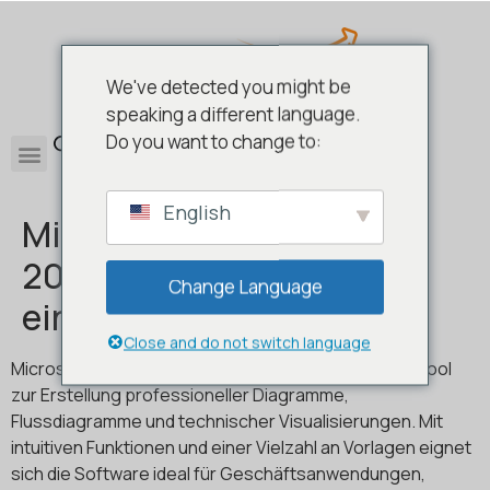
We've detected you might be
speaking a different language.
0
Do you want to change to:
English
Microsoft Visio Standard
2021 – Visuelle Prozesse
Change Language
einfach erklärt
Close and do not switch language
Microsoft Visio Standard 2021 ist ein umfassendes Tool
zur Erstellung professioneller Diagramme,
Flussdiagramme und technischer Visualisierungen. Mit
intuitiven Funktionen und einer Vielzahl an Vorlagen eignet
sich die Software ideal für Geschäftsanwendungen,