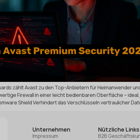
ards zählt Avast zu den Top-Anbietern für Heimanwender und
ertige Firewall in einer leicht bedienbaren Oberfläche – idea
ware Shield Verhindert das Verschlüsseln vertraulicher Date
Unternehmen
Nützliche Links
Impressum
B2B Geschäftsku