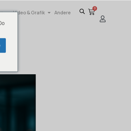
0
re
Video & Grafik
Andere
 Do
e