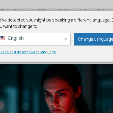
DE
Windows
Office
Antivirus
Server Softwa
've detected you might be speaking a different language.
u want to change to:
English
Change Languag
mium Security
Close and do not switch language
rity 2025?