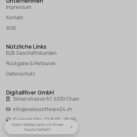
Unternehmen
Impressum
Kontakt
AGB
Nützliche Links
B2B Geschäftskunden
Rückgabe & Retouren
Datenschutz
DigitalRiver GmbH
Sinserstrasse 67, 6330 Cham
info@swisssoftware24.ch
Support: Mo - Fr 8:00 - 16:00
Hallo! Wobei kann ich Ihnen
×
Tel.: +(41) 41 50 50 400
heute helfen?