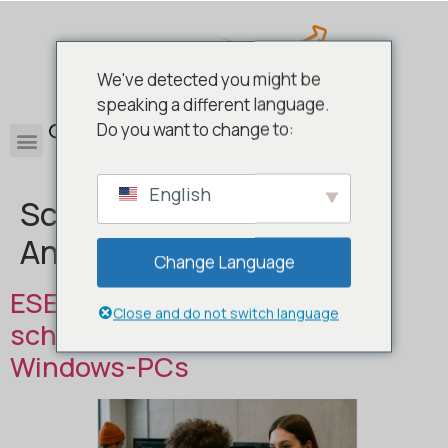
We've detected you might be
speaking a different language.
0
Do you want to change to:
English
Schlagwort:
ESET NOD32
Antivirus
Change Language
ESET NOD32 Antivirus – Der
Close and do not switch language
schnelle Basisschutz für
Windows-PCs