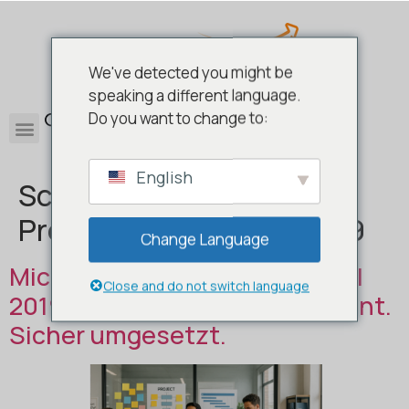
We've detected you might be
speaking a different language.
0
Do you want to change to:
English
Schlagwort:
Microsoft
Project Professional 2019
Change Language
Microsoft Project Professional
Close and do not switch language
2019 – Ihre Projekte. Klar geplant.
Sicher umgesetzt.