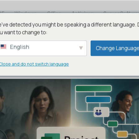
DE
Windows
Office
Antivirus
Server Softwa
've detected you might be speaking a different language.
u want to change to:
English
Change Languag
Project Professional 2021
Close and do not switch language
onal 2021 – Teamarbeit & Planung a