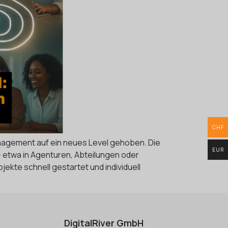
CHF
anagement auf ein neues Level gehoben. Die
EUR
 – etwa in Agenturen, Abteilungen oder
ekte schnell gestartet und individuell
DigitalRiver GmbH