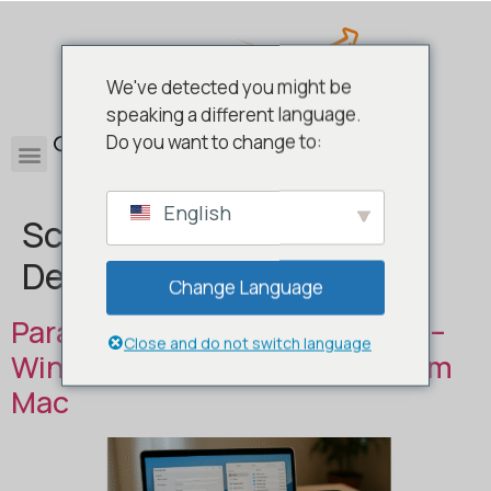
We've detected you might be
speaking a different language.
0
Do you want to change to:
English
Schlagwort:
Parallels
Desktop 19 Standard
Change Language
Parallels Desktop 19 Standard –
Close and do not switch language
Windows-Apps nahtlos auf dem
Mac