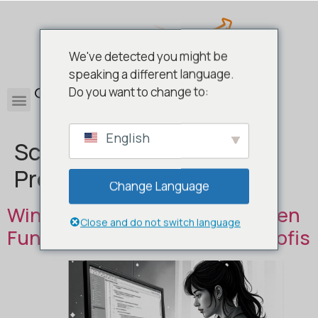
We've detected you might be
speaking a different language.
0
Do you want to change to:
English
Schlagwort:
Windows 11
Pro
Change Language
Windows 11 Pro – die wichtigsten
Close and do not switch language
Funktionen und Vorteile für Profis