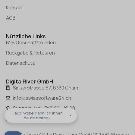
Kontakt
AGB
Nützliche Links
B2B Geschäftskunden
Rückgabe & Retouren
Datenschutz
DigitalRiver GmbH
Sinserstrasse 67, 6330 Cham
info@swisssoftware24.ch
Support: Mo - Fr 8:00 - 16:00
Hallo! Wobei kann ich Ihnen
×
Tel.: +(41) 41 50 50 400
heute helfen?
SwissSoftware24 by DigitalRiver GmbH 2025 © All rights