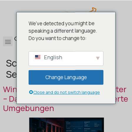
We've detected you might be
speaking a different language.
0
Do you want to change to:
English
Schlagwort:
Windows
Server 2019 Datacenter
Change Language
Windows Server 2019 Datacenter
Close and do not switch language
– Das Flaggschiff für virtualisierte
Umgebungen