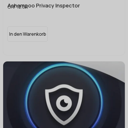
Ashampoo Privacy Inspector
CHF
12.64
In den Warenkorb