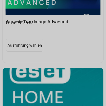
Acronis True Image Advanced
From
CHF
39.55
Ausführung wählen