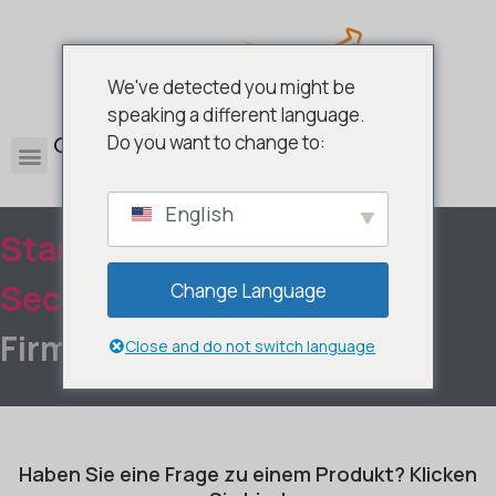
We've detected you might be
speaking a different language.
0
Do you want to change to:
English
Startseite
/
Antivirus &
Security
/ Sicherheit für
Change Language
Firmen
Close and do not switch language
Haben Sie eine Frage zu einem Produkt? Klicken