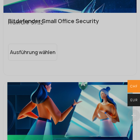
Bitdefender Small Office Security
From
CHF
57.32
Ausführung wählen
CHF
EUR