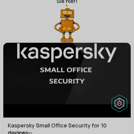
Sie hier!
Kaspersky Small Office Security for 10
devices
CHF
199.00