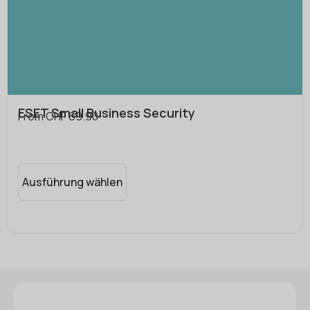
ESET Small Business Security
From
CHF
69.90
Ausführung wählen