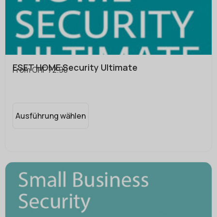
ESET HOME Security Ultimate
From
CHF
72.90
Ausführung wählen