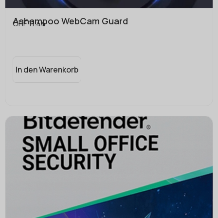
Ashampoo WebCam Guard
CHF
11.44
In den Warenkorb