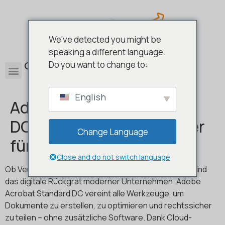
We've detected you might be
speaking a different language.
0
Do you want to change to:
English
Adobe Acrobat Standard
DC – Ihr Schweizer Messer
Change Language
für PDFs
Close and do not switch language
Ob Verträge, Rechnungen oder Handbücher: PDFs sind
das digitale Rückgrat moderner Unternehmen. Adobe
Acrobat Standard DC vereint alle Werkzeuge, um
Dokumente zu erstellen, zu optimieren und rechtssicher
zu teilen – ohne zusätzliche Software. Dank Cloud-