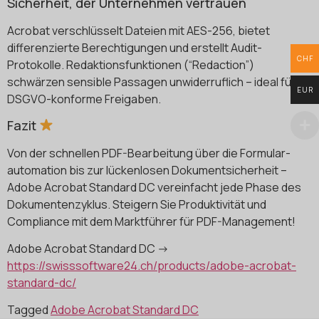
Sicherheit, der Unternehmen vertrauen
Acrobat verschlüsselt Dateien mit AES-256, bietet
differenzierte Berechtigungen und erstellt Audit-
CHF
Protokolle. Redaktionsfunktionen (“Redaction”)
schwärzen sensible Passagen unwiderruflich – ideal für
EUR
DSGVO-konforme Freigaben.
Fazit
Von der schnellen PDF-Bearbeitung über die Formular­
automation bis zur lückenlosen Dokumentsicherheit –
Adobe Acrobat Standard DC vereinfacht jede Phase des
Dokumenten­zyklus. Steigern Sie Produktivität und
Compliance mit dem Marktführer für PDF-Management!
Adobe Acrobat Standard DC ->
https://swisssoftware24.ch/products/adobe-acrobat-
standard-dc/
Tagged
Adobe Acrobat Standard DC