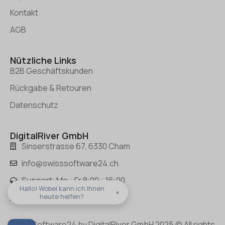
Kontakt
AGB
Nützliche Links
B2B Geschäftskunden
Rückgabe & Retouren
Datenschutz
DigitalRiver GmbH
Sinserstrasse 67, 6330 Cham
info@swisssoftware24.ch
Support: Mo - Fr 8:00 - 16:00
Hallo! Wobei kann ich Ihnen
×
Tel.: +(41) 41 50 50 400
heute helfen?
SwissSoftware24 by DigitalRiver GmbH 2025 © All rights