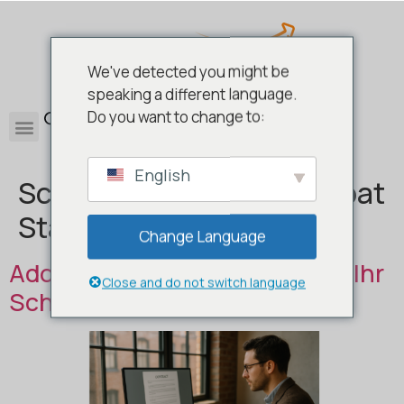
We've detected you might be
speaking a different language.
0
Do you want to change to:
English
Schlagwort:
Adobe Acrobat
Standard DC
Change Language
Adobe Acrobat Standard DC – Ihr
Close and do not switch language
Schweizer Messer für PDFs